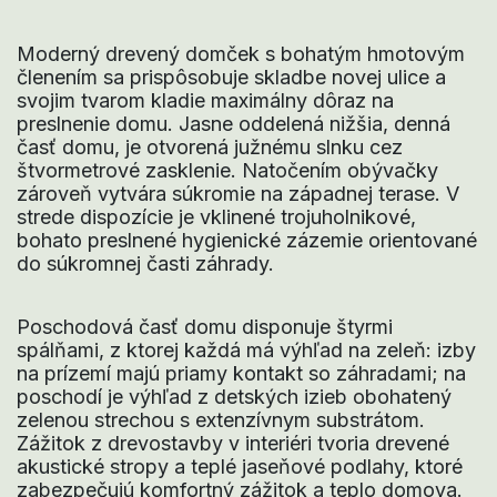
Moderný drevený domček s bohatým hmotovým
členením sa prispôsobuje skladbe novej ulice a
svojim tvarom kladie maximálny dôraz na
preslnenie domu. Jasne oddelená nižšia, denná
časť domu, je otvorená južnému slnku cez
štvormetrové zasklenie. Natočením obývačky
zároveň vytvára súkromie na západnej terase.
V
strede dispozície je vklinené trojuholnikové,
bohato preslnené hygienické zázemie orientované
do súkromnej časti záhrady.
Poschodová časť domu disponuje štyrmi
spálňami, z ktorej každá má výhľad na zeleň: izby
na prízemí majú priamy kontakt so záhradami; na
poschodí je výhľad z detských izieb obohatený
zelenou strechou s extenzívnym substrátom.
Zážitok z drevostavby v interiéri tvoria drevené
akustické stropy a teplé jaseňové podlahy, ktoré
zabezpečujú komfortný zážitok a teplo domova.