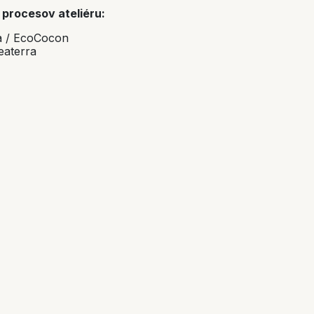
o procesov ateliéru:
ra / EcoCocon
reaterra
ístupnený hotový dom zo stenovej konštrukcie z panelov
krytá stenová konštrukcia z panelov EcoCocon)