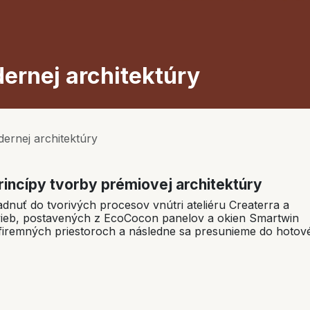
ernej architektúry
ernej architektúry
princípy tvorby prémiovej architektúry
dnuť do tvorivých procesov vnútri ateliéru Createrra a
avieb, postavených z EcoCocon panelov a okien Smartwin
 firemných priestoroch a následne sa presunieme do hotov