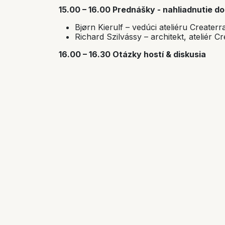
15.00 – 16.00 Prednášky - nahliadnutie d
Bjørn Kierulf – vedúci ateliéru Creater
Richard Szilvássy – architekt, ateliér C
16.00 – 16.30 Otázky hostí & diskusia
16.30 – 17.00 Presun do Kvetoslavova
(spr
EcoCocon)
15.00 – 15.30 Voľná obhliadka stavby
(odo
Ako sa sem dostanem?