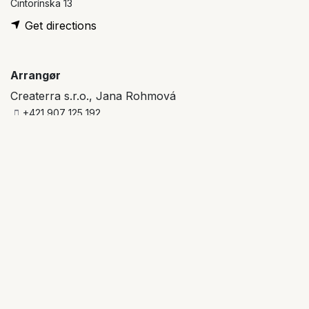
Cintorínska 13
Get directions
Arrangør
Createrra s.r.o., Jana Rohmová
+421 907 125 192
jana@ecococon.eu
Del
Zistite, čo si ľudia myslia a hovoria o tejto udalosti, a
zapojte sa do diskusie.