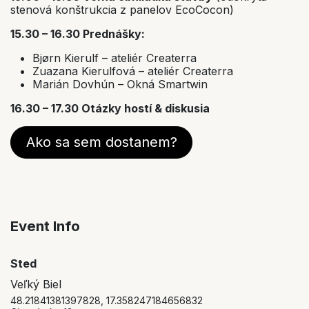
stenová konštrukcia z panelov EcoCocon)
15.30 – 16.30 Prednášky:
Bjørn Kierulf – ateliér Createrra
Zuazana Kierulfová – ateliér Createrra
Marián Dovhún – Okná Smartwin
16.30 – 17.30 Otázky hostí & diskusia
Ako sa sem dostanem?
Event Info
Sted
Veľký Biel
48.21841381397828, 17.358247184656832