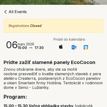
All Events
Registrations
Closed
Pridať do kalendára:
06
mars 2026
15:00
17:30
Prídte zažiť slamené panely EcoCocon
Znovu otvárame dvere, aby ste sa mohli
osobne presvedčiť o kvalite slamených stavieb z pera
ateliéru Createrra, postavených z EcoCocon panelov
a okien Smartwin firmy Hoblina. Tentokrát v rodinnom
dome v Senci - Lužianky.
Program:
15.00 – 15.30 Voľná obhliadka stavby
(odokrytá