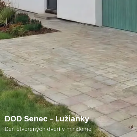
DOD Senec - Lužianky
Deň otvorených dverí v minidome