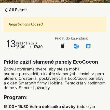
All Events
Registrations
Closed
Pridať do kalendára:
13
března 2026
15:00
17:30
Prídte zažiť slamené panely EcoCocon
Znovu otvárame dvere, aby ste sa mohli
osobne presvedčiť o kvalite slamených stavieb z pera
ateliéru Createrra, postavených z EcoCocon panelov
a okien Smartwin firmy Hoblina. Tentokrát v rodinnom
dome v Senci - Lužianky.
Program:
15.00 – 15.30 Voľná obhliadka stavby
(odokrytá