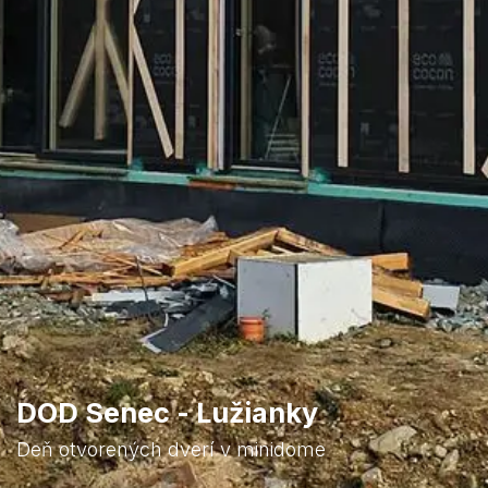
DOD Senec - Lužianky
Deň otvorených dverí v minidome