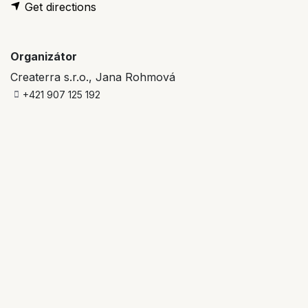
Get directions
Organizátor
Createrra s.r.o., Jana Rohmová
+421 907 125 192
jana@ecococon.eu
Sdílet
Zistite, čo si ľudia myslia a hovoria o tejto udalosti, a
zapojte sa do diskusie.