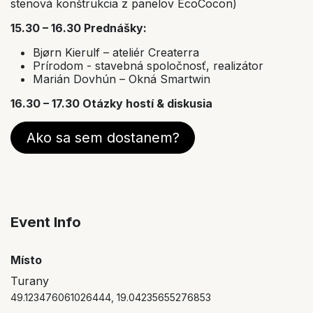
stenová konštrukcia z panelov EcoCocon)
15.30 – 16.30 Prednášky:
Bjørn Kierulf – ateliér Createrra
Prírodom - stavebná spoločnosť, realizátor
Marián Dovhún – Okná Smartwin
16.30 – 17.30 Otázky hostí & diskusia
Ako sa sem dostanem?
Event Info
Místo
Turany
49.123476061026444, 19.04235655276853